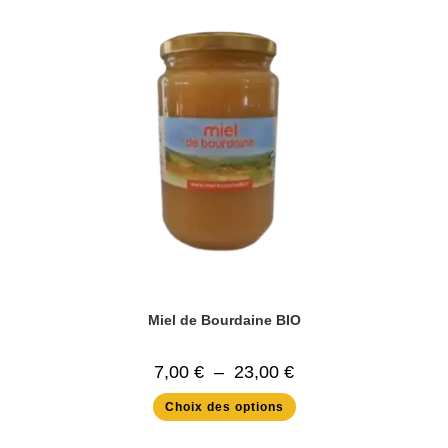
Miel de Bourdaine BIO
Plage
7,00
€
–
23,00
€
de
prix :
Ce
Choix des options
7,00 €
produit
à
a
23,00 €
plusieurs