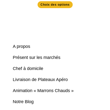
prix :
Ce
Choix des options
7,00 €
produit
à
a
23,00 €
plusieurs
variations.
Les
options
peuvent
être
choisies
sur
la
page
A propos
du
produit
Présent sur les marchés
Chef à domicile
Livraison de Plateaux Apéro
Animation « Marrons Chauds »
Notre Blog