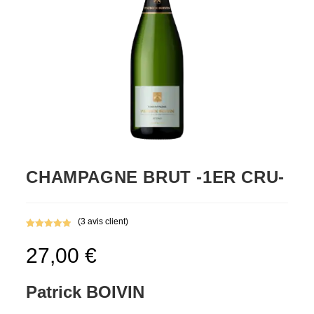
CHAMPAGNE BRUT -1ER CRU-
(
3
avis client)
Noté
3
5.00
27,00
€
sur 5
basé sur
notations
Patrick BOIVIN
client