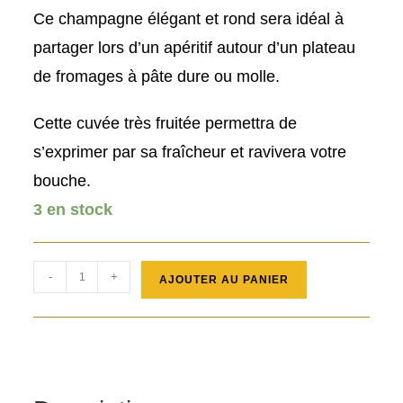
Ce champagne élégant et rond sera idéal à
partager lors d’un apéritif autour d’un plateau
de fromages à pâte dure ou molle.
Cette cuvée très fruitée permettra de
s’exprimer par sa fraîcheur et ravivera votre
bouche.
3 en stock
quantité
-
+
AJOUTER AU PANIER
de
CHAMPAGNE
BRUT
-1ER
CRU-