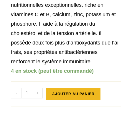
nutritionnelles exceptionnelles, riche en
vitamines C et B, calcium, zinc, potassium et
phosphore. Il aide à la régulation du
cholestérol et de la tension artérielle. Il
possède deux fois plus d’antioxydants que l’ail
frais, ses propriétés antibactériennes
renforcent le système immunitaire.
4 en stock (peut être commandé)
quantité
-
+
AJOUTER AU PANIER
de
Purée
d'Ail
noir
Bio