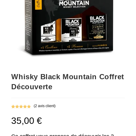
Whisky Black Mountain Coffret
Découverte
(
2
avis client)
Noté
2
5.00
35,00
€
sur 5
basé sur
notations
client