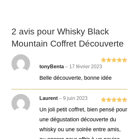
2 avis pour
Whisky Black
Mountain Coffret Découverte
tonyBenta
–
17 février 2023
Note
5
sur
5
Belle découverte, bonne idée
Laurent
–
9 juin 2023
Note
5
sur
Un joli petit coffret, bien pensé pour
5
une dégustation découverte du
whisky ou une soirée entre amis,