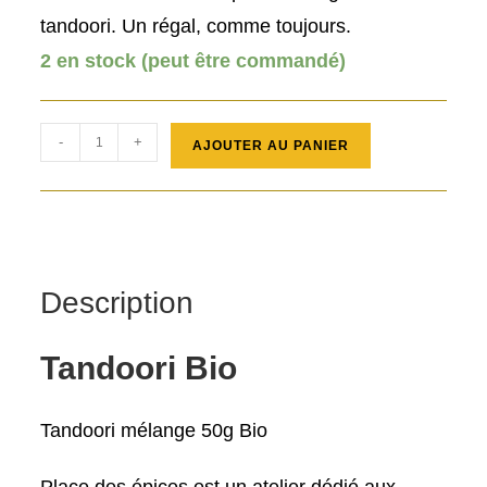
tandoori. Un régal, comme toujours.
2 en stock (peut être commandé)
quantité
-
+
AJOUTER AU PANIER
de
Tandoori
Bio
50g
Description
Tandoori Bio
Tandoori mélange 50g Bio