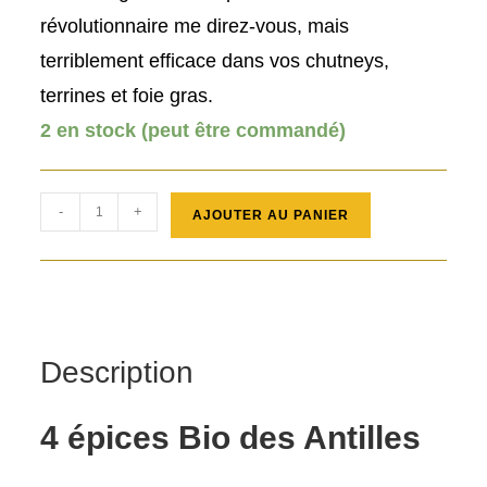
révolutionnaire me direz-vous, mais
terriblement efficace dans vos chutneys,
terrines et foie gras.
2 en stock (peut être commandé)
quantité
-
+
AJOUTER AU PANIER
de
4
épices
Bio
des
Description
Antilles
50g
4 épices Bio des Antilles