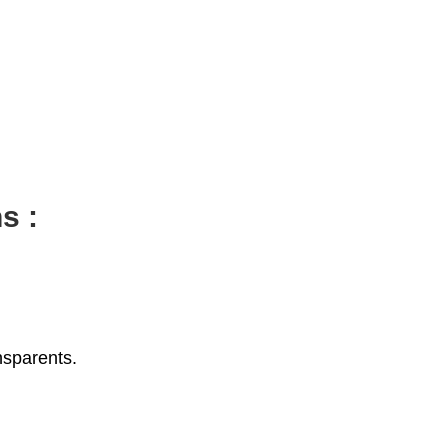
s :
nsparents.