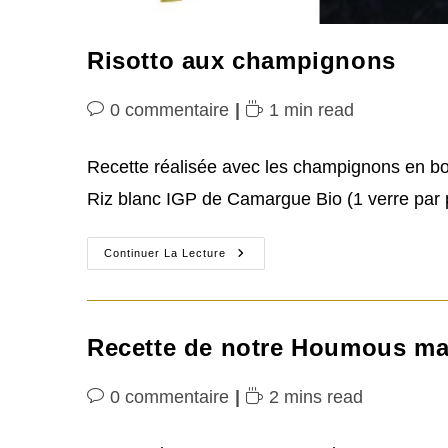
Risotto aux champignons
Commentaires
Temps
0 commentaire
1 min read
de
de
la
lecture :
Recette réalisée avec les champignons en bo
publication :
Riz blanc IGP de Camargue Bio (1 verre par
Risotto
Continuer La Lecture
Aux
Champignons
Recette de notre Houmous m
Commentaires
Temps
0 commentaire
2 mins read
de
de
la
lecture :