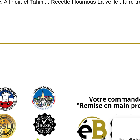
l noir, et Tahini... Recette Houmous La veille : faire t
Pour offrir 