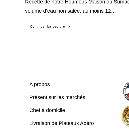
Recette de notre Houmous Maison au Sumac, Ai
publication :
volume d’eau non salée, au moins 12…
Recette
Continuer La Lecture
De
Notre
Houmous
Maison
A propos
Présent sur les marchés
Chef à domicile
Livraison de Plateaux Apéro