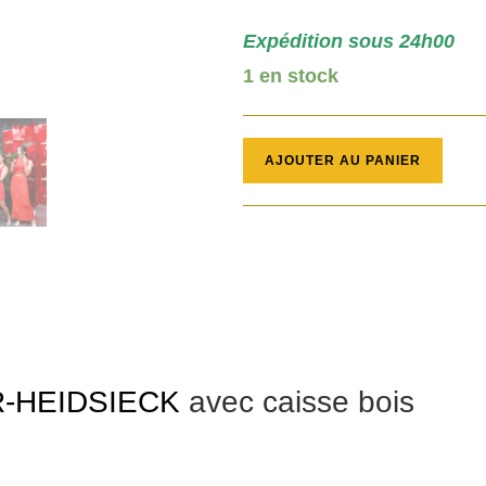
Expédition sous 24h00
1 en stock
quantité
AJOUTER AU PANIER
de
MAGNUM
Champagne
1,5l
caisse
bois
R-HEIDSIECK
avec caisse bois