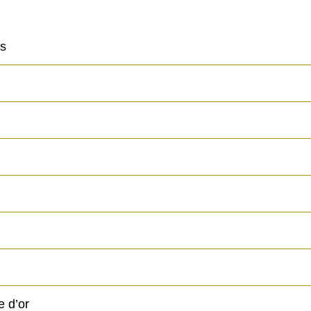
ts
e d’or