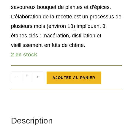
savoureux bouquet de plantes et d’épices.
L’élaboration de la recette est un processus de
plusieurs mois (environ 18) impliquant 3
étapes clés : macération, distillation et
vieillissement en fûts de chêne.
2 en stock
quantité
-
+
AJOUTER AU PANIER
de
Liqueur
de
Verveine
Pagès
Description