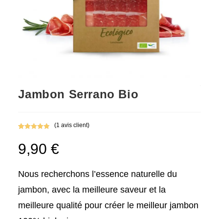
Jambon Serrano Bio
(
1
avis client)
Noté
1
5.00
9,90
€
sur 5
basé sur
notation
client
Nous recherchons l’essence naturelle du
jambon, avec la meilleure saveur et la
meilleure qualité pour créer le meilleur jambon