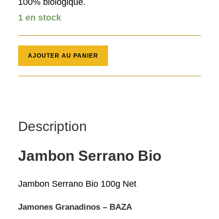
100% biologique.
1 en stock
quantité
AJOUTER AU PANIER
de
Jambon
Serrano
Bio
Description
Jambon Serrano Bio
Jambon Serrano Bio 100g Net
Jamones Granadinos – BAZA