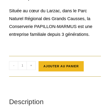
Située au cœur du Larzac, dans le Parc
Naturel Régional des Grands Causses, la
Conserverie PAPILLON-MARMUS est une
entreprise familiale depuis 3 générations.
quantité
-
+
AJOUTER AU PANIER
de
Terrine
bio
de
Campagne
Description