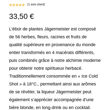
(
1
avis client)
Noté
1
5.00
33,50
€
sur 5
basé sur
notation
client
L’élixir de plantes Jägermeister est composé
de 56 herbes, fleurs, racines et fruits de
qualité supérieure en provenance du monde
entier transformés en 4 macérats différents,
puis combinés grâce à notre alchimie moderne
pour obtenir notre spiritueux herbacé.
Traditionnellement consommée en « Ice Cold
Shot » à 18°C., permettant ainsi aux arômes
de se révéler, la liqueur Jägermeister peut
également s’apprécier accompagnée d’une
bière blonde, en long-drink ou en cocktail.