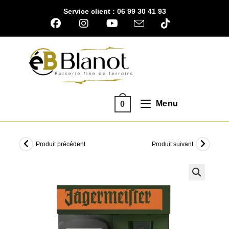
Skip
Service client : 06 99 30 41 93
to
content
Menu
0
Produit précédent
Produit suivant