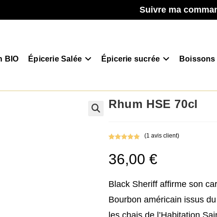
Suivre ma comma
n BIO
Épicerie Salée
Épicerie sucrée
Boissons
Rhum HSE 70cl
(
1
avis client)
Noté
1
5.00
36,00
€
sur 5
basé sur
notation
client
Black Sheriff affirme son ca
Bourbon américain issus du
les chais de l’Habitation Sa