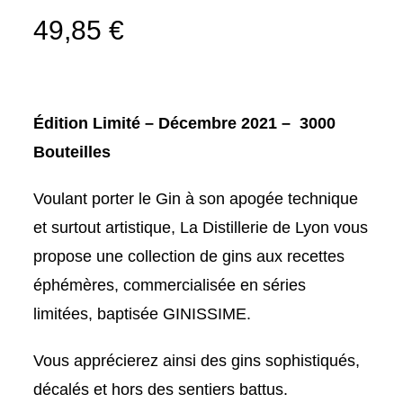
Noté
1
5.00
49,85
€
sur 5
basé sur
notation
client
Édition Limité – Décembre 2021 – 3000
Bouteilles
Voulant porter le Gin à son apogée technique
et surtout artistique, La Distillerie de Lyon vous
propose une collection de gins aux recettes
éphémères, commercialisée en séries
limitées, baptisée GINISSIME.
Vous apprécierez ainsi des gins sophistiqués,
décalés et hors des sentiers battus.