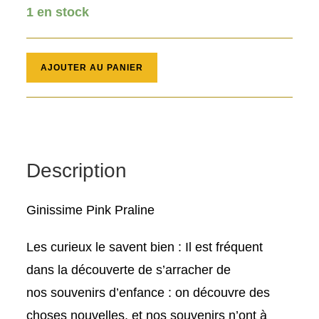
1 en stock
quantité
AJOUTER AU PANIER
de
Ginissime
Pink
Praline
70
Description
cl
Ginissime Pink Praline
Les curieux le savent bien :
Il est fréquent
dans la découverte de s’arracher de
nos
souvenirs d’enfance
: on découvre des
choses nouvelles, et nos souvenirs n’ont à