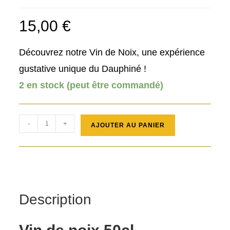
15,00
€
Découvrez notre Vin de Noix, une expérience
gustative unique du Dauphiné !
2 en stock (peut être commandé)
quantité
-
+
AJOUTER AU PANIER
de
Vin
de
noix
Description