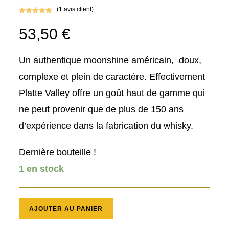
(
1
avis client)
Noté
1
5.00
53,50
€
sur 5
basé sur
notation
client
Un authentique moonshine américain, doux,
complexe et plein de caractère. Effectivement
Platte Valley offre un goût haut de gamme qui
ne peut provenir que de plus de 150 ans
d’expérience dans la fabrication du whisky.
Dernière bouteille !
1 en stock
quantité
AJOUTER AU PANIER
de