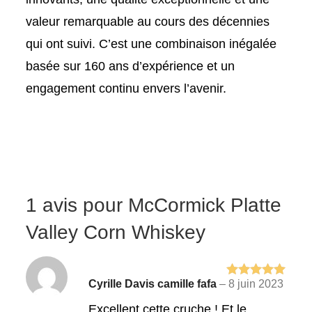
valeur remarquable au cours des décennies
qui ont suivi. C’est une combinaison inégalée
basée sur 160 ans d’expérience et un
engagement continu envers l’avenir.
1 avis pour
McCormick Platte
Valley Corn Whiskey
Cyrille Davis camille fafa
–
8 juin 2023
Note
5
sur
5
Excellent cette cruche ! Et le