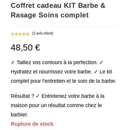
Coffret cadeau KIT Barbe &
Rasage Soins complet
(
2
avis client)
Noté
2
5.00
48,50
€
sur 5
basé sur
notations
client
✓ Taillez vos contours à la perfection. ✓
Hydratez et nourrissez votre barbe. ✓ Le kit
complet pour l’entretien et le soin de la barbe.
Résultat ? ✓ Entretenez votre barbe à la
maison pour un résultat comme chez le
barbier.
Rupture de stock