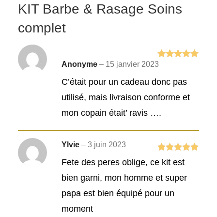
KIT Barbe & Rasage Soins
complet
Anonyme
–
15 janvier 2023
Note
5
sur
5
C’était pour un cadeau donc pas
utilisé, mais livraison conforme et
mon copain était’ ravis ….
Ylvie
–
3 juin 2023
Note
5
sur
Fete des peres oblige, ce kit est
5
bien garni, mon homme et super
papa est bien équipé pour un
moment