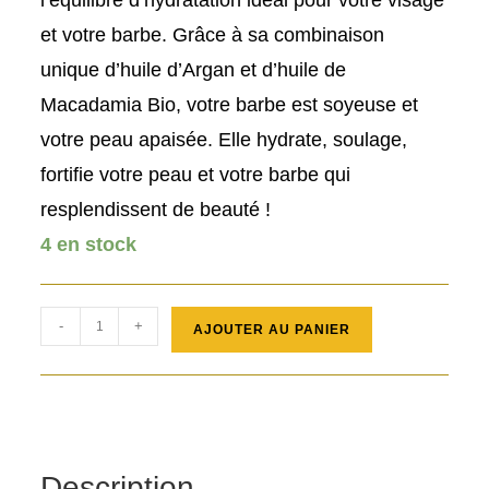
l’équilibre d’hydratation idéal pour votre visage
et votre barbe. Grâce à sa combinaison
unique d’huile d’Argan et d’huile de
Macadamia Bio, votre barbe est soyeuse et
votre peau apaisée. Elle hydrate, soulage,
fortifie votre peau et votre barbe qui
resplendissent de beauté !
4 en stock
quantité
-
+
AJOUTER AU PANIER
de
Huile
de
soin
barbe
Description