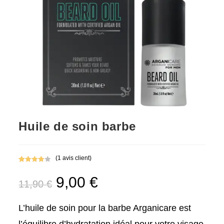
Huile de soin barbe
(
1
avis client)
Noté
1
4.00
Le
9,00
€
Le
sur 5
11,90
€
prix
prix
basé
initial
actuel
sur
était :
est :
11,90 €.
9,00 €.
notation
L’huile de soin pour la barbe Arganicare est
client