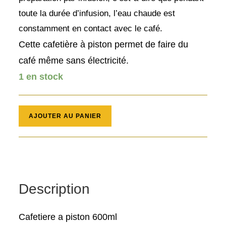
toute la durée d’infusion, l’eau chaude est
constamment en contact avec le café.
Cette cafetière à piston permet de faire du
café même sans électricité.
1 en stock
quantité
AJOUTER AU PANIER
de
Cafetiere
a
piston
600
Description
ml
Cafetiere a piston 600ml