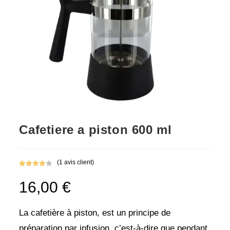
Cafetiere a piston 600 ml
(
1
avis client)
Noté
1
4.00
16,00
€
sur 5
basé
sur
La cafetière à piston, est un principe de
notation
client
préparation par infusion, c’est-à-dire que pendant