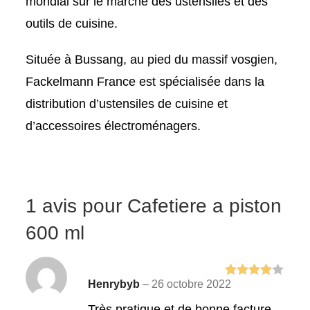
mondial sur le marché des ustensiles et des
outils de cuisine.
Située à Bussang, au pied du massif vosgien,
Fackelmann France est spécialisée dans la
distribution d’ustensiles de cuisine et
d’accessoires électroménagers.
1 avis pour
Cafetiere a piston
600 ml
Henrybyb
–
26 octobre 2022
Note
4
sur 5
Très pratique et de bonne facture.