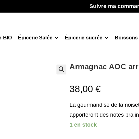
Suivre ma comma
n BIO
Épicerie Salée
Épicerie sucrée
Boissons
Armagnac AOC arra
38,00
€
La gourmandise de la noisett
apporteront des notes pralin
1 en stock