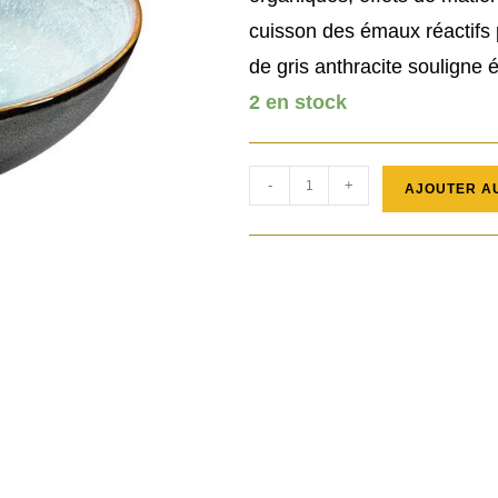
cuisson des émaux réactifs 
de gris anthracite souligne 
2 en stock
quantité
-
+
AJOUTER A
de
Saladier
Shadow
Aqua