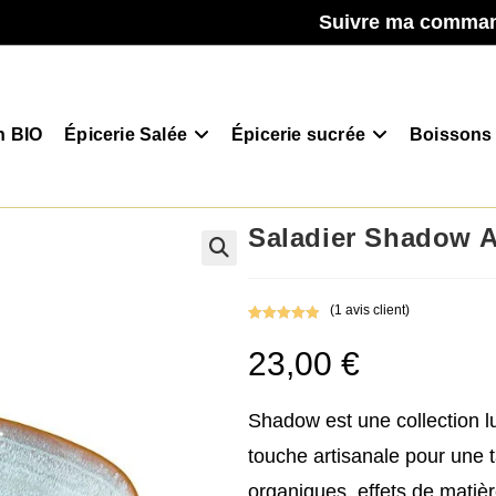
Suivre ma comma
n BIO
Épicerie Salée
Épicerie sucrée
Boissons
Saladier Shadow 
(
1
avis client)
Noté
1
5.00
23,00
€
sur 5
basé sur
notation
client
Shadow est une collection lu
touche artisanale pour une 
organiques, effets de matièr