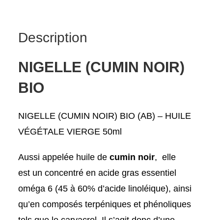
NOIR)
BIO
Description
HUILE
VÉGÉTALE
VIERGE
NIGELLE (CUMIN NOIR)
50
BIO
ml
NIGELLE (CUMIN NOIR) BIO (AB) – HUILE
VÉGÉTALE VIERGE 50ml
Aussi appelée huile de
cumin noir
, elle
est un concentré en acide gras essentiel
oméga 6 (45 à 60% d’acide linoléique), ainsi
qu’en composés terpéniques et phénoliques