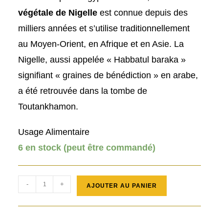
végétale de Nigelle
est connue depuis des
milliers années et s’utilise traditionnellement
au Moyen-Orient, en Afrique et en Asie. La
Nigelle, aussi appelée « Habbatul baraka »
signifiant « graines de bénédiction » en arabe,
a été retrouvée dans la tombe de
Toutankhamon.
Usage Alimentaire
6 en stock (peut être commandé)
quantité
-
+
AJOUTER AU PANIER
de
NIGELLE
(CUMIN