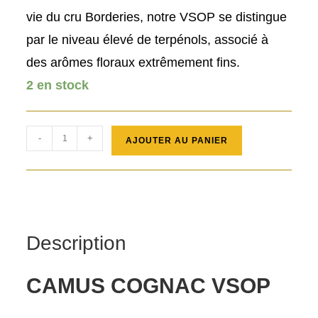
vie du cru Borderies, notre VSOP se distingue
par le niveau élevé de terpénols, associé à
des arômes floraux extrêmement fins.
2 en stock
quantité
-
+
AJOUTER AU PANIER
de
COGNAC
VSOP
CAMUS
70cl
Description
CAMUS COGNAC VSOP