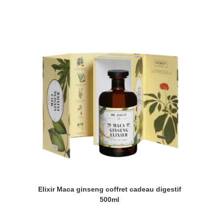
Elixir Maca ginseng coffret cadeau digestif
500ml