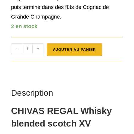
puis terminé dans des fûts de Cognac de
Grande Champagne.
2 en stock
quantité
-
+
AJOUTER AU PANIER
de
CHIVAS
REGAL
Whisky
XV
Description
CHIVAS REGAL Whisky
blended scotch XV