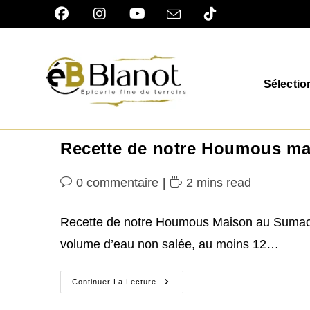
Skip
to
content
Sélectio
Recette de notre Houmous m
Commentaires
Temps
0 commentaire
2 mins read
de
de
la
lecture :
Recette de notre Houmous Maison au Sumac, Ai
publication :
volume d’eau non salée, au moins 12…
Recette
Continuer La Lecture
De
Notre