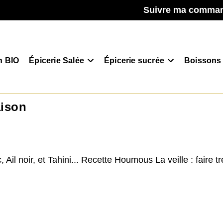
Suivre ma comma
n BIO
Épicerie Salée
Épicerie sucrée
Boissons
aison
l noir, et Tahini... Recette Houmous La veille : faire t